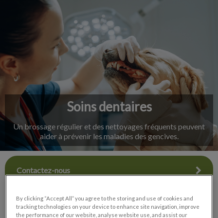
IvcPractices.HeaderNav.Search.Label
Envoyer
Soins dentaires
Un brossage régulier et des nettoyages fréquents peuvent
aider à prévenir les maladies des gencives.
Contactez-nous
By clicking “Accept All” you agree to the storing and use of cookies and
tracking technologies on your device to enhance site navigation, improve
the performance of our website, analyse website use, and assist our